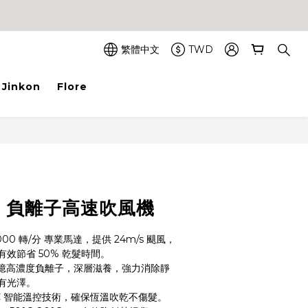
繁體中文
TWD
Jinkon
Flore
立即購買
R】負離子高速吹風機
000 轉/分 專業馬達，提供 24m/s 颶風，
，有效節省 50% 乾髮時間。
 2 億高濃度負離子，深層滋養，強力消除靜
有光澤。
NTC 智能溫控技術，確保恆溫吹乾不傷髮。