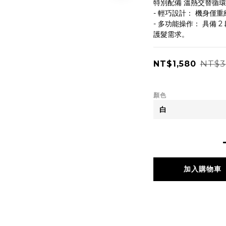
特別配備 溫熱交替循環
- 輕巧設計： 機身僅重
- 多功能操作： 具備 
護髮需求。
NT$3
NT$1,580
顏色
加入購物車