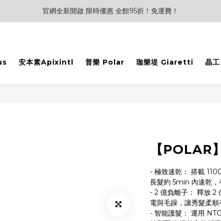
官網全新開啟 限時優惠 全館95折！免運費！
us
安本素Apixintl
普樂 Polar
珈樂堤 Giaretti
晶工 
【POLA
- 極致速乾： 搭載 110
長髮約 5min 內速乾
- 2 億負離子： 釋放
電與毛躁，讓秀髮柔順
- 智能護髮： 運用 