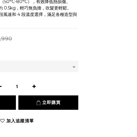
（50°C-80°C），有效降低熱損傷。
約 0.5kg，輕巧無負擔，吹髮更輕鬆。
2 段風速和 4 段溫度選擇，滿足各種造型與
,990
立即購買
加入追蹤清單