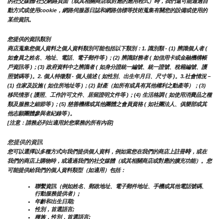
的社交媒體/社交網路頁面（或其相關商店或對應的應用程式）時，我們還可能通過自
動方式或使用cookie，網路伺服器日誌和網路信標等技術蒐集有關您的設備或使用的
某些資訊。
您提供的資訊類別
商店蒐集您個人資料之個人資料類別可能包括以下類別：1. 識別類 - (1) 辨識個人者 ( 
如會員之姓名、地址、電話、電子郵件等 )；(2) 辨識財務者 ( 如信用卡或金融機構帳
戶資訊等 )；(3) 政府資料中之辨識者 ( 如身分證統一編號、統一證號、稅籍編號、護
照號碼等 )。2. 個人特徵類 - 個人描述 ( 如性別、出生年月日、尺寸等 )。3.社會情況 – 
(1) 住家及設施 ( 如住所地址等 )；(2) 財產（如所有或具有其他權利之動產等）；(3) 
移民情形 ( 護照、工作許可文件、居留證明文件等 )；(4) 生活格調 ( 如使用消費品之種
類及服務之細節等 )；(5) 慈善機構或其他團體之會員資格 ( 如社團法人、俱樂部或其
他志願團體參與者紀錄等 )。
[注意：請務必列出適用於您業務的所有內容]
您提供的資訊
時
您可以選擇以多種方式向我們提供個人資料，例如當您在我們的商店上註冊
，或在
我們的商店上購物時，或通過我們的社交媒體（或其相關商店或對應的擴充功能）。您
可能提供給我們的個人資料類型（如適用）包括：
聯繫資訊（例如姓名、郵政地址、電子郵件地址、手機或其他電話號碼、
行動服務提供者）;
年齡和出生日期;
性別，首選語言;
種族，性別，首選語言;