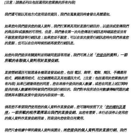
[注意：請務必列出包括適用於您業務的所有內容]
我們還可能以其他方式使用這些資訊，我們在蒐集資訊時會發出具體通知。
如果您向我們提供您的個人資料，我們打算將其用於直接行銷目的，以提供或宣傳我們
的商品和/或服務的可用性。但是，我們會在第一次向您傳送行銷訊息時確認您並沒有
不願意接受該等行銷訊息；如果您並不願意，可以在首次接受行銷訊息時向我們表達您
的意願，也可以在任何時候拒絕再接受行銷訊息。
「
的資料」一節
如您向我們提供有關資料並明確同意該等用途，我們可將上述
您提供
所載的各類個人資料用於直接促銷。
直接營銷通訊可能透過各種渠道發送給您，包括 電話、郵寄、電郵、簡訊、手機應用
程式、網路應用程式、社交媒體商店及其他通訊方式。 [注意：包括適用於您業務的所
有內容] 如果已經徵得您的同意，您在表格中提供的個人數據，或您在同意上述訂閱時
提供的個人數據將同時被我們用於該行銷目的。我們對本段所述任何數據傳輸問題的處
理將與本隱私政策中提供的內容保持一致。
倘若您不希望我們使用您的個人資料作直接促銷，您可隨時按照下文「
您的權利及選
」一節所載的程序選擇退出我們的直接促銷
擇
。如您有需要，本行必須停止使用您
的個人資料作直接促銷用途，而毋須向您收取任何費用。
您提供的個人資料用於直接行銷
我們只會根據中華民國個人資料保護法，將
。我們