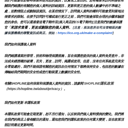
我們可能會在必要時保留和使用您的資訊，以實現上述目的。您有權要求訪問和接收有
關我們維護的有關您的個人資料的詳細資訊，更新和更正您的個人數據中的不準確之
處，並酌情阻止或刪除該資訊。在某些情況下，訪問個人資料的權利可能會受到當地法
律要求的限制。在授予訪問許可權或進行更正之前，我們可能會採取合理的步驟來驗證
您的身份。您可以通過發送電子郵件至{插入商店的CS電子郵件][注意我們的數據保護
來請求查看，更改或刪除您的個人資料
官「
。
 [注意：添加您所在司法管轄區的數
據保護機構的聯繫資訊或商店。例如：
https://ico.org.uk/make-a-complaint/
]
我們如何保護個人資料
我們維護適當的管理，技術和物理保護措施，旨在保護您提供的個人資料免受意外，非
法或未經授權的破壞，丟失，更改，訪問，揭露或使用。但是，沒有任何系統是完美安
全零疑慮的，我們不能保證有關您的資訊在任何情況下都將保持安全，包括您的數據在
傳輸給我們期間的安全性或您行動裝置上數據的安全性。
隱私政策 
有關SHOPLINE如何保留和保護個人資料的資訊，請參閱 
SHOPLINE
（https://shopline.tw/about/privacy）。 
我們如何更新 本隱私政策 
本隱私政策可能會定期更新，恕不另行通知，以反映我們個人資料慣例的變化。我們將
在我們的商店上發佈醒目的通知，通知您我們的隱私政策的任何重大變更，並在政策頂
部註明最近更新時間。