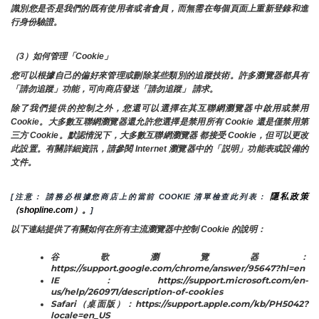
識別您是否是我們的既有使用者或者會員，而無需在每個頁面上重新登錄和進
行身份驗證。
（3）如何管理「Cookie」
您可以根據自己的偏好來管理或刪除某些類別的追蹤技術。許多瀏覽器都具有
「請勿追蹤」功能，可向商店發送「請勿追蹤」 請求。
除了我們提供的控制之外，您還可以選擇在其互聯網瀏覽器中啟用或禁用
Cookie。大多數互聯網瀏覽器還允許您選擇是禁用所有 Cookie 還是僅禁用第
三方 Cookie。默認情況下，大多數互聯網瀏覽器 都接受 Cookie，但可以更改
此設置。有關詳細資訊，請參閱 Internet 瀏覽器中的「説明」功能表或設備的
文件。
隱私政策
[注意： 請務必根據您商店上的當前 COOKIE 清單檢查此列表： 
（shopline.com）。
]
以下連結提供了有關如何在所有主流瀏覽器中控制 Cookie 的說明：
谷歌瀏覽器：
https://support.google.com/chrome/answer/95647?hl=en
IE：https://support.microsoft.com/en-
us/help/260971/description-of-cookies
Safari（桌面版）：https://support.apple.com/kb/PH5042?
locale=en_US