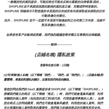
一般概括性的資訊提供，可能反映也可能未反映出最新的法律發展;因此，
SHOPLINE並不承諾或保證此範例的資訊是正確、完整或即時更新的。 
SHOPLINE 明確表示不對您基於本頁面的任何或所有內容採取或未採取的任何
行動承擔任何責任。
此外， SHOPLINE 並不一定認可本頁面可能連結到之任何第三方內容，也絕不
對其承擔任何責任。
如果您有客戶在歐洲或美國，我們強烈建議您尋求獨立且專業的法律建議。
--------------範例----------------
{店鋪名稱} 隱私政策
更新和生效日期： [日期]
}的
{公司/商號/個人名稱}（以下簡稱「我們」，「我們」或「我們的」），{店舖名稱
運營商
，尊重您對隱私的關注，並重視我們與您的關係。 
當您訪問由我們的 SaaS 服務提供者 SHOPLINE（以下簡稱「SHOPLINE」）
授權我們建立的商店（以下簡稱「商店」）時，我們可能會蒐集和處理、利用
有關您的個人資料（包括您的員工和/或代表、代理您處理事務的人員）。如果
您在商店上訪問或購買，我們也可能會蒐集和處理、利用您的個人資料。我們
充分意識到個人資料對您的重要性，我們致力於確保商店的完整性和安全性。