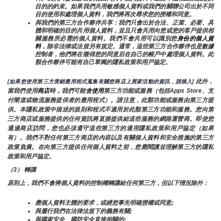
目的的約束。如果我們共用敏感個人資料或我們的關聯公司出於不同
目的使用和處理個人資料，我們將再次尋求您的授權和同意。
與我們的第三方合作夥伴共享：我們只會出於合法、正當、必要、具
體和明確的目的共用個人資料，並且只會共用向您或您的客戶提供相
關服務所必需的個人資料。我們不會共用可以識別您
身份的個人資
料
，除非法律或法規另有規定。通常，這些第三方合作夥伴也是數據
控制者，他們將在徵得您的同意后在自己的帳戶中處理個人資料。此
類合作夥伴可能有自己單獨的隱私政策和用戶協定。
 此外，
[如果您使用第三方营銷應用程式蒐集有關您商店上買家活動的資訊，請插入]
當我們使用
商店
時
，
我們可能會
使用
第三方功能或服務（包括Apps Store、支
付閘道或物流服務提供者的應用程式）。請注意，此類功能或服務由第三方提
供。本隱私政策中描述的規則和程式不適用於此類第三方功能和服務。您向第
三方商店或服務提供的任何資訊將直接提供給這些服務的網路運營商。即使您
通過商店訪問，您也必須遵守這些第三方的適用隱私政策和用戶協定（如果
有）。我們不對任何第三方商店的內容以及有關個人資料和安全措施的第三方
政策負責。在向第三方提供任何個人資料之前，您應閱讀並理解第三方的隱私
政策和用戶協定。
（3） 轉讓
原則上，我們不會將個人資料的控制權轉讓給任何第三方，但以下情況除外：
應個人資料主體的要求，或經您事先明確授權或同意;
與履行我們在法律法規下的義務有關;
與國家安全、國防安全直接相關的;