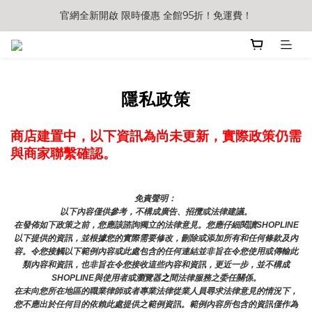
官網全新開啟 限時優惠 全館95折！免運費！
隱私政策
商店建置中，以下資訊為尚未更新，實際政策仍需
與商家聯繫確認。
免責聲明： 
以下內容僅供參考，不構成廣告、招攬或法律建議。
在發佈如下政策之前，您應該諮詢獨立的法律意見。您應仔細閱讀SHOPLINE
以下提供的資訊，並根據您的實際需要修改，刪除或添加所有和任何條款及內
容。令您接觸以下範例內容或此處包含的任何連結並非旨在令您使用或傳輸此
類內容和資訊，也非旨在令您接收這些內容和資訊，更近一步，並不構成
SHOPLINE與使用者或瀏覽器
之
間法律服務之委任關係。
在未向您所在地區的職業律師或者專業法律從業人員尋求法律意見的情況下，
您不應出於任何目的依賴此處提供之範例資訊。範例內容所包含的資訊僅作為