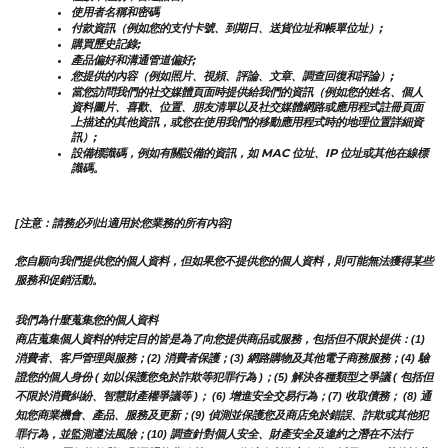
使用者名稱和密碼
付款資訊（例如您的支付卡號、到期日、送貨位址和帳單位址）;
購買歷史記錄;
產品偏好和溝通管道偏好;
您提供的內容（例如照片、視頻、評論、文章、調查回復和評論）;
當您訪問我們的社交媒體頁面時提供給我們的資訊（例如您的姓名、個人
資料圖片、喜歡、位置、朋友清單以及社交媒體網路或應用程式註冊頁面
上描述的其他資訊，或您在使用我們的移動應用程式時的地理位置詳細資
訊）;
設備標識碼，例如有關設備的資訊，如 MAC 位址、IP 位址或其他在線標
識碼。
[注意：請務必列出適用於您業務的所有內容]
您自願向我們提供您的個人資料，但如果您不提供您的個人資料，則可能無法獲得某些
服務和促銷活動。
我們為什麼蒐集您的個人資料
商店蒐集個人資料的特定目的皆是為了向您提供商品或服務，包括但不限於提供：(1) 
消費者、客戶管理與服務；(2) 消費者保護；(3) 網路購物及其他電子商務服務；(4) 驗
證您的個人身份 ( 如以保護您免於詐欺等犯罪行為 )；(5) 解決各種類型之爭議 ( 包括但
不限於消費糾紛、智慧財產權爭議等 )； (6) 增進安全交易行為；(7) 收取債務； (8) 通
知您商業機會、產品、服務及更新；(9) 偵測並保護您及商店免於錯誤、詐欺或其他犯
罪行為，並監測遵法風險；(10) 調查針對個人安全、財產安全及違約之潛在不法行