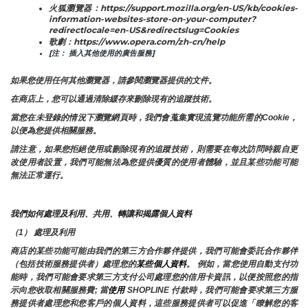
火狐瀏覽器：https://support.mozilla.org/en-US/kb/cookies-
information-websites-store-on-your-computer?
redirectlocale=en-US&redirectslug=Cookies
歌劇：https://www.opera.com/zh-cn/help
[注： 插入其他使用的廣告服務]
如果您使用任何其他瀏覽器，請參閱瀏覽器提供的文件。
在商店上，您可以通過清除緩存來刪除現有的追蹤技術。
當您在未登錄的情況下瀏覽網頁時，我們會蒐集實現流覽功能所需的Cookie，
以便為您提供相關服務。
請注意，如果您拒絕使用或刪除現有的追蹤技術，則需要在每次訪問時親自更
改使用者設置，我們可能無法為您提供優質的使用者體驗，並且某些功能可能
無法正常運行。
我們如何處理及利用、共用、轉讓和揭露個人資料
（1） 處理及利用
商店的某些功能可能由我們的第三方合作夥伴提供，我們可能會委託合作夥伴
（包括技術服務提供者）處理您的
某些個人資料
。 例如，當您使用自動支付功
能時，我們可能會要求第三方支付公司處理您的信用卡資訊，以便按照您的指
示向您收取相關服務費; 當
使用 
SHOPLINE 付款時，我們可能會要求第三方服
務提供者處理您和您客戶的個人資料，這些服務提供者可以促進「瞭解您的客