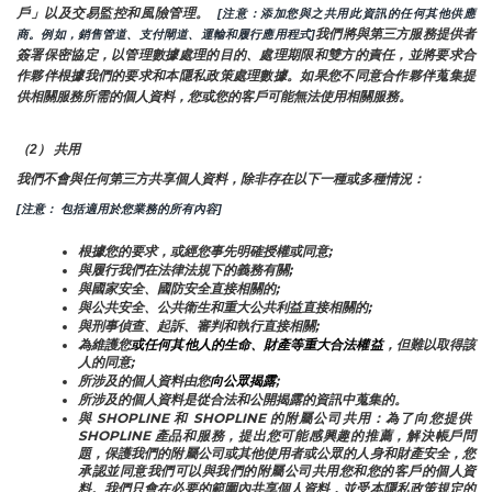
戶」以及交易監控和風險管理。 
 [注意：添加您與之共用此資訊的任何其他供應
我們將與第三方服務提供者
商。例如，銷售管道、支付閘道、運輸和履行應用程式]
簽署保密協定，以管理數據處理的目的、處理期限和雙方的責任，並將要求合
作夥伴根據我們的要求和本隱私政策處理數據。如果您不同意合作夥伴蒐集提
供相關服務所需的個人資料，您或您的客戶可能無法使用相關服務。
（2） 共用
我們不會與任何第三方共享個人資料，除非存在以下一種或多種情況：
[注意： 包括適用於您業務的所有內容]
根據您的要求，或經您事先明確授權或同意;
與履行我們在法律法規下的義務有關;
與國家安全、國防安全直接相關的;
與公共安全、公共衛生和重大公共利益直接相關的;
與刑事偵查、起訴、審判和執行直接相關;
為維護您
或任何其他人的生命、財產等重大合法權益
，但難以取得該
人的同意;
所涉及的個人資料由您
向公眾揭露
;
所涉及的個人資料是從合法和公開揭露的資訊中蒐集的。
與 SHOPLINE 和 SHOPLINE 的附屬公司共用：為了向您提供 
SHOPLINE 產品和服務，提出您可能感興趣的推薦，解決帳戶問
題，保護我們的附屬公司或其他使用者或公眾的人身和財產安全，您
承認並同意我們可以與我們的附屬公司共用您和您的客戶的個人資
料。我們只會在必要的範圍內共享個人資料，並受本隱私政策規定的