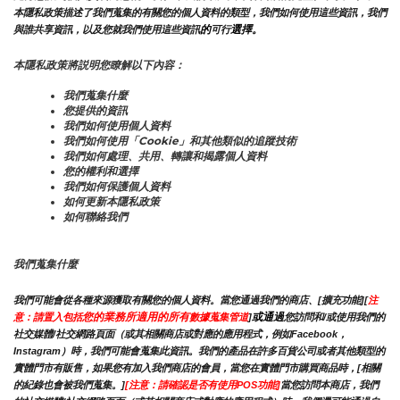
本隱私政策描述了我們蒐集的有關您的個人資料的類型，我們如何使用這些資訊，我們
的
選擇。
與誰共享資訊，以及您就我們使用這些資訊
可行
本隱私政策將説明您瞭解以下內容：
我們蒐集什麼
您提供的資訊
我們如何使用個人資料
我們如何使用「Cookie」和其他類似的追蹤技術
我們如何處理、共用、轉讓和揭露個人資料
您的權利和選擇
我們如何保護個人資料
如何更新本隱私政策
如何聯絡我們
我們蒐集什麼
我們可能會從各種來源獲取有關您的個人資料。當您通過我們的商店、[擴充功能][
注
您的業務所適用的所有
或通過
意：請置入包括
數據蒐集管道
]
您訪問和/或使用我們的
社交媒體/社交網路頁面（或其相關商店或對應的應用程式，例如Facebook，
Instagram）時，我們可能會蒐集此資訊。我們的產品在許多百貨公司或者其他類型的
實體門市有販售，如果您有加入我們商店的會員，當您在實體門市購買商品時，[相關
的紀錄也會被我們蒐集。]
[注意：請確認是否有使用POS功能]
當您訪問本商店，我們