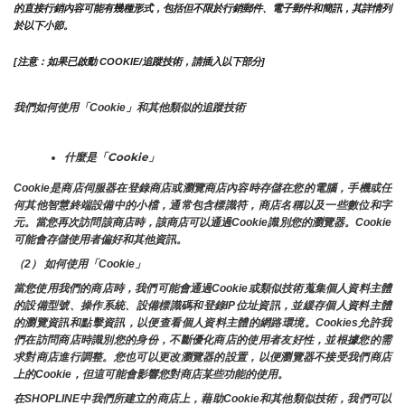
的直接行銷內容可能有幾種形式，包括但不限於行銷郵件、電子郵件和簡訊，其詳情列
於以下小節。
[注意：如果已啟動 COOKIE/追蹤技術，請插入以下部分]
我們如何使用「Cookie」和其他類似的追蹤技術
什麼是「Cookie」
Cookie是商店伺服器在登錄商店或瀏覽商店內容時存儲在您的電腦，手機或任
何其他智慧終端設備中的小檔，通常包含標識符，商店名稱以及一些數位和字
元。當您再次訪問該商店時，該商店可以通過Cookie識別您的瀏覽器。Cookie 
可能會存儲使用者偏好和其他資訊。
（2） 如何使用「Cookie」
當您使用我們的商店時，我們可能會通過Cookie或類似技術蒐集個人資料主體
的設備型號、操作系統、設備標識碼和登錄IP位址資訊，並緩存個人資料主體
的瀏覽資訊和點擊資訊，以便查看個人資料主體的網路環境。Cookies允許我
們在訪問商店時識別您的身份，不斷優化商店的使用者友好性，並根據您的需
求對商店進行調整。您也可以更改瀏覽器的設置，以便瀏覽器不接受我們商店
上的Cookie，但這可能會影響您對商店某些功能的使用。
在SHOPLINE中我們所建立的商店上，藉助Cookie和其他類似技術，我們可以