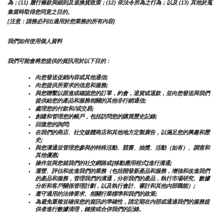
為；(11) 履行條款與細則及退換貨政策；(12) 依法令所為之行為；以及 (13) 其他於蒐
集當時取得您同意之目的。
[注意：請務必列出適用於您業務的所有內容]
我們如何使用個人資料
我們可能會將您提供的資訊用於以下目的：
向您發送促銷內容或其他通信;
向您提供所要求的信息和服務;
與您聯繫以跟進或確認您的訂單，約會，退貨或退款，並向您發送與我們
提供給您的產品和服務相關的其他非行銷通信;
處理您的付款和/或交易;
創建和管理您的帳戶，包括訪問您的購買歷史記錄;
回復您的詢問;
在我們的商店、社交媒體商店和其他地方定製廣告，以滿足您的興趣和歷
史;
與您溝通並管理您參與的特殊活動、競賽、抽獎、活動（如有）、調查和
其他優惠;
操作並與您就我們的社交網路或[移動應用程式]進行溝通;
運營、評估和改進我們的業務（包括開發新產品和服務，增強和改進我們
的產品和服務，管理我們的溝通，分析我們的產品，執行市場研究、數據
分析和客戶關係管理計劃，以及執行會計、審計和其他內部職能）;
遵守適用的法律要求、相關行業標準和我們的政策;
為避免重複並確保您的資訊的準確性，請定期在內部或通過我們的服務提
供者進行數據清理，鏈接或合併我們的記錄。