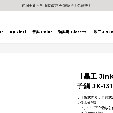
官網全新開啟 限時優惠 全館95折！免運費！
us
Apixintl
普樂 Polar
珈樂堤 Giaretti
晶工 Jink
【晶工 Ji
子鍋 JK-13
．可拆式內蓋，直熱式
．儲水盒設計
．上、中、下立體放射