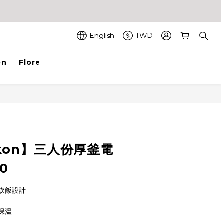
English
TWD
on
Flore
BUY NOW
nkon】三人份厚釜電
10
炊飯設計
保溫